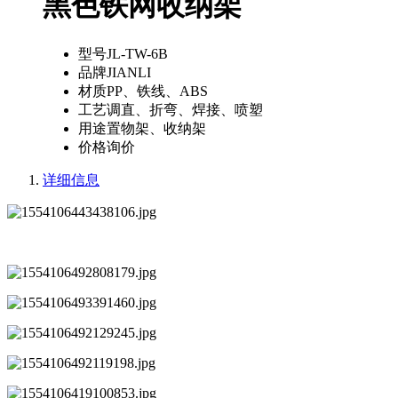
黑色铁网收纳架
型号
JL-TW-6B
品牌
JIANLI
材质
PP、铁线、ABS
工艺
调直、折弯、焊接、喷塑
用途
置物架、收纳架
价格
询价
详细信息